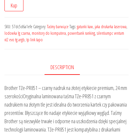
Kup
SKU:
57dc5d6a1efe
Category:
Taśmy barwiące
Tags:
gatunki kaw
,
jaka drukarka laserowa
,
lodowka lg czarna
,
monitory do komputera
,
powerbank ranking
,
silentiumpc ventum
vt2 evo tg argb
,
tp link tapo
DESCRIPTION
Brother TZe-PR851 – czarny nadruk na złotej etykiecie premium, 24 mm
szerokościOryginalna laminowana taśma TZe-PR851 z czarnym
nadrukiem na złotym tle jest idealna do tworzenia kartek czy pakowania
prezentów. Błyszczące tło nadaje etykiecie wyjątkowy wygląd. Taśmy
Brother są niezwykle trwałe i odporne na uszkodzenia dzięki specjalnej
technologii laminowania. TZe-PR851 jest kompatybilna z drukarkami