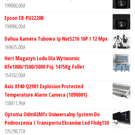
199000,00
zł
Epson EB-PU2220B
194906,00
zł
Dahua Kamera Tubowa Ip Nvr5216 16P I 12 Mpx
169635,00
zł
Hert Magazyn Lodu Dla Wytwornic
Kfe1000/1500/3000 Poj. 1475Kg Follet
154102,00
zł
Axis Xf40 Q2901 Explosion Protected
Temperature Alarm Camera (1090001)
138811,99
zł
Optoma Odm02Mfs Uniwersalny System Do
Podnoszenia I Transportu Ekranów Led Fhdq130
135298,77
zł