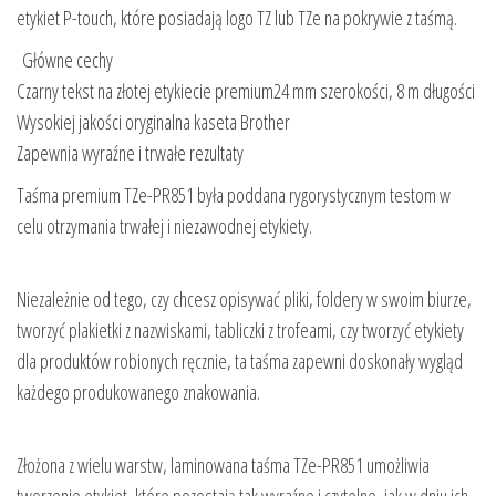
etykiet P-touch, które posiadają logo TZ lub TZe na pokrywie z taśmą.
Główne cechy
Czarny tekst na złotej etykiecie premium24 mm szerokości, 8 m długości
Wysokiej jakości oryginalna kaseta Brother
Zapewnia wyraźne i trwałe rezultaty
Taśma premium TZe-PR851 była poddana rygorystycznym testom w
celu otrzymania trwałej i niezawodnej etykiety.
Niezależnie od tego, czy chcesz opisywać pliki, foldery w swoim biurze,
tworzyć plakietki z nazwiskami, tabliczki z trofeami, czy tworzyć etykiety
dla produktów robionych ręcznie, ta taśma zapewni doskonały wygląd
każdego produkowanego znakowania.
Złożona z wielu warstw, laminowana taśma TZe-PR851 umożliwia
tworzenie etykiet, które pozostają tak wyraźne i czytelne, jak w dniu ich