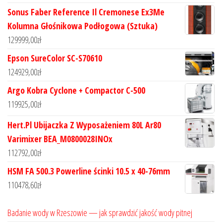
Sonus Faber Reference Il Cremonese Ex3Me
Kolumna Głośnikowa Podłogowa (Sztuka)
129999,00
zł
Epson SureColor SC-S70610
124929,00
zł
Argo Kobra Cyclone + Compactor C-500
119925,00
zł
Hert.Pl Ubijaczka Z Wyposażeniem 80L Ar80
Varimixer BEA_M0800028INOx
112792,00
zł
HSM FA 500.3 Powerline ścinki 10.5 x 40-76mm
110478,60
zł
Badanie wody w Rzeszowie — jak sprawdzić jakość wody pitnej