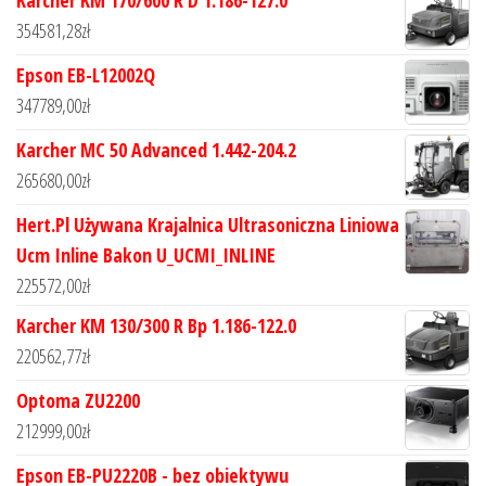
354581,28
zł
Epson EB-L12002Q
347789,00
zł
Karcher MC 50 Advanced 1.442-204.2
265680,00
zł
Hert.Pl Używana Krajalnica Ultrasoniczna Liniowa
Ucm Inline Bakon U_UCMI_INLINE
225572,00
zł
Karcher KM 130/300 R Bp 1.186-122.0
220562,77
zł
Optoma ZU2200
212999,00
zł
Epson EB-PU2220B - bez obiektywu