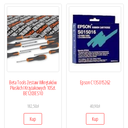
Beta Tools Zestaw Wkrętaków
Epson C13S015262
Płaskich I Krzyżakowych 10Szt.
BE1203ES10
182,50
zł
40,90
zł
Kup
Kup