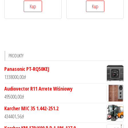
Kup
Kup
PRODUKTY
Panasonic PT-RQ50KEJ
1338000,00
zł
Audiovector R11 Arrete Wiśniowy
495000,00
zł
Karcher MIC 35 1.442-251.2
434401,56
zł
Karcher KM 170/600 R D 1.186-127.0