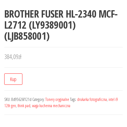
BROTHER FUSER HL-2340 MCF-
L2712 (LY9389001)
(LJB858001)
384,09
zł
Kup
SKU:
8d95626f121d
Category:
Tonery oryginalne
Tags:
drukarka fotograficzna
,
intel i9
12th gen
,
think pad
,
waga kuchenna mechaniczna