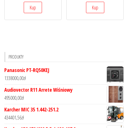
Kup
Kup
PRODUKTY
Panasonic PT-RQ50KEJ
1338000,00
zł
Audiovector R11 Arrete Wiśniowy
495000,00
zł
Karcher MIC 35 1.442-251.2
434401,56
zł