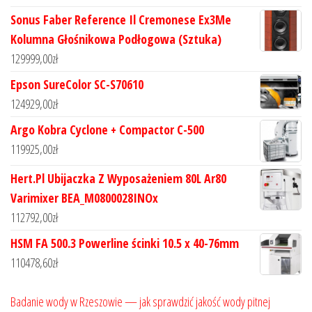
Sonus Faber Reference Il Cremonese Ex3Me
Kolumna Głośnikowa Podłogowa (Sztuka)
129999,00
zł
Epson SureColor SC-S70610
124929,00
zł
Argo Kobra Cyclone + Compactor C-500
119925,00
zł
Hert.Pl Ubijaczka Z Wyposażeniem 80L Ar80
Varimixer BEA_M0800028INOx
112792,00
zł
HSM FA 500.3 Powerline ścinki 10.5 x 40-76mm
110478,60
zł
Badanie wody w Rzeszowie — jak sprawdzić jakość wody pitnej