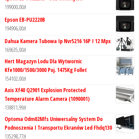
199000,00
zł
Epson EB-PU2220B
194906,00
zł
Dahua Kamera Tubowa Ip Nvr5216 16P I 12 Mpx
169635,00
zł
Hert Magazyn Lodu Dla Wytwornic
Kfe1000/1500/3000 Poj. 1475Kg Follet
154102,00
zł
Axis Xf40 Q2901 Explosion Protected
Temperature Alarm Camera (1090001)
138811,99
zł
Optoma Odm02Mfs Uniwersalny System Do
Podnoszenia I Transportu Ekranów Led Fhdq130
135298,77
zł