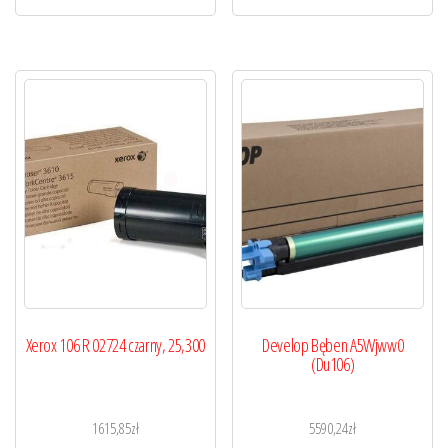
Xerox 106 R 02724 czarny, 25,300
Develop Bęben A5Wjww0
(Du106)
1615,85
zł
5590,24
zł