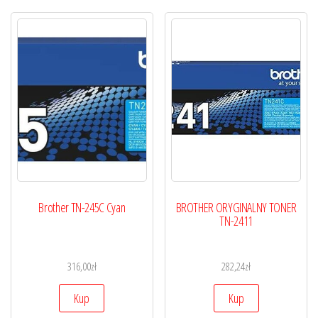
Brother TN-245C Cyan
BROTHER ORYGINALNY TONER
TN-2411
316,00
zł
282,24
zł
Kup
Kup