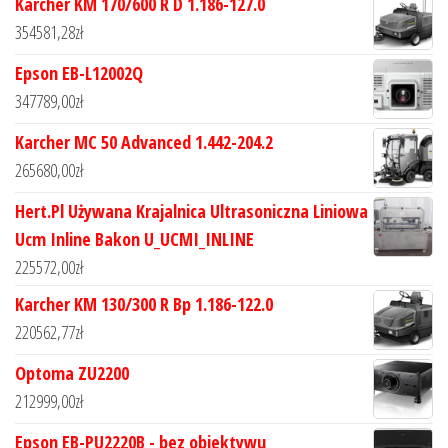
Karcher KM 170/600 R D 1.186-127.0
354581,28
zł
Epson EB-L12002Q
347789,00
zł
Karcher MC 50 Advanced 1.442-204.2
265680,00
zł
Hert.Pl Używana Krajalnica Ultrasoniczna Liniowa
Ucm Inline Bakon U_UCMI_INLINE
225572,00
zł
Karcher KM 130/300 R Bp 1.186-122.0
220562,77
zł
Optoma ZU2200
212999,00
zł
Epson EB-PU2220B - bez obiektywu