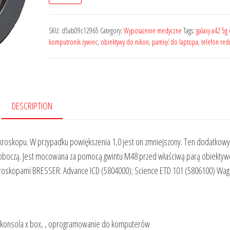
SKU:
d5ab09c12965
Category:
Wyposażenie medyczne
Tags:
galaxy a42 5g
komputronik żywiec
,
obiektywy do nikon
,
pamięć do laptopa
,
telefon red
DESCRIPTION
roskopu. W przypadku powiększenia 1,0 jest on zmniejszony. Ten dodatkowy
 roboczą. Jest mocowana za pomocą gwintu M48 przed właściwą parą obiekty
kroskopami BRESSER: Advance ICD (5804000); Science ETD 101 (5806100) Waga
ic, konsola x box, , oprogramowanie do komputerów