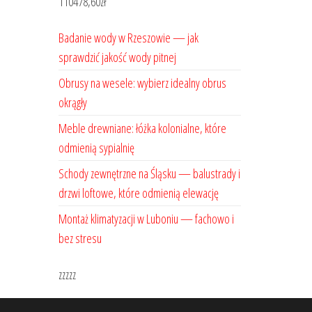
110478,60
zł
Badanie wody w Rzeszowie — jak
sprawdzić jakość wody pitnej
Obrusy na wesele: wybierz idealny obrus
okrągły
Meble drewniane: łóżka kolonialne, które
odmienią sypialnię
Schody zewnętrzne na Śląsku — balustrady i
drzwi loftowe, które odmienią elewację
Montaż klimatyzacji w Luboniu — fachowo i
bez stresu
zzzzz