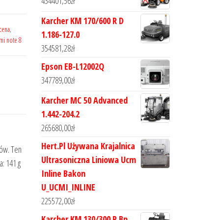
434401,56
zł
Karcher KM 170/600 R D
 cena
,
1.186-127.0
mi note 8
354581,28
zł
Epson EB-L12002Q
347789,00
zł
Karcher MC 50 Advanced
1.442-204.2
265680,00
zł
Hert.Pl Używana Krajalnica
wów. Ten
Ultrasoniczna Liniowa Ucm
: 141 g
Inline Bakon
U_UCMI_INLINE
225572,00
zł
Karcher KM 130/300 R Bp