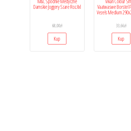
M&C Spodnie Medyczne
Vikan Colour Sm
Damskie Joggery Szare Roz.Xxl
Vaatwaswe Borstel P
Vezels Medium 290
68,00
zł
33,66
zł
Kup
Kup