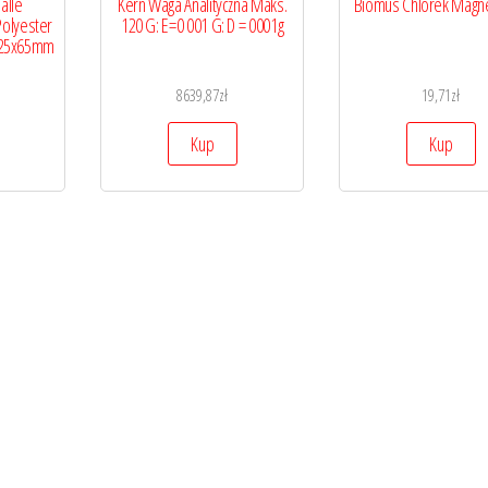
alle
Kern Waga Analityczna Maks.
Biomus Chlorek Magne
olyester
120 G: E=0 001 G: D = 0001g
x25x65mm
8639,87
zł
19,71
zł
Kup
Kup