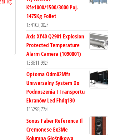
zu 1kg
Kfe1000/1500/3000 Poj.
1475Kg Follet
154102,00
zł
Axis Xf40 Q2901 Explosion
Protected Temperature
Alarm Camera (1090001)
138811,99
zł
Optoma Odm02Mfs
Uniwersalny System Do
Podnoszenia I Transportu
Ekranów Led Fhdq130
135298,77
zł
Sonus Faber Reference Il
Cremonese Ex3Me
Kolumna Głośnikowa