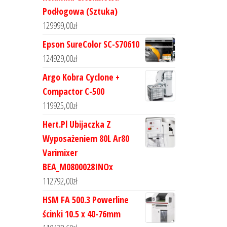
Podłogowa (Sztuka)
129999,00
zł
Epson SureColor SC-S70610
124929,00
zł
Argo Kobra Cyclone +
Compactor C-500
119925,00
zł
Hert.Pl Ubijaczka Z
Wyposażeniem 80L Ar80
Varimixer
BEA_M0800028INOx
112792,00
zł
HSM FA 500.3 Powerline
ścinki 10.5 x 40-76mm