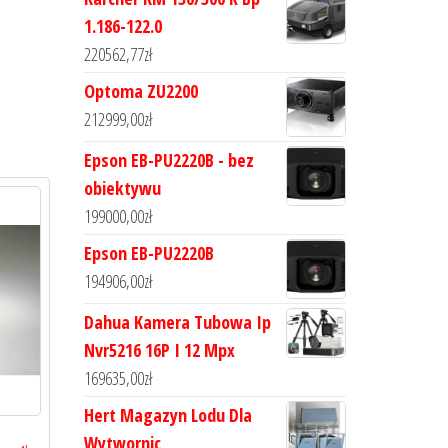
1.186-122.0
220562,77
zł
Optoma ZU2200
212999,00
zł
Epson EB-PU2220B - bez
obiektywu
199000,00
zł
Epson EB-PU2220B
194906,00
zł
Dahua Kamera Tubowa Ip
Nvr5216 16P I 12 Mpx
169635,00
zł
Hert Magazyn Lodu Dla
Wytwornic