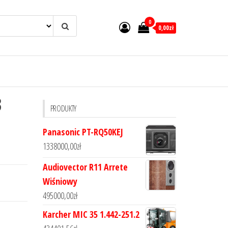
0
0,00zł
3
PRODUKTY
Panasonic PT-RQ50KEJ
1338000,00
zł
Audiovector R11 Arrete
Wiśniowy
495000,00
zł
Karcher MIC 35 1.442-251.2