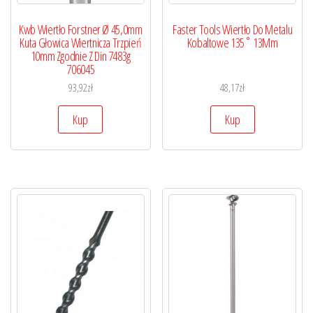
Kwb Wiertło Forstner Ø 45,0mm
Faster Tools Wiertło Do Metalu
Kuta Głowica Wiertnicza Trzpień
Kobaltowe 135˚ 13Mm
10mm Zgodnie Z Din 7483g
706045
93,92
zł
48,17
zł
Kup
Kup