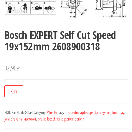
Bosch EXPERT Self Cut Speed
19x152mm 2608900318
32,90
zł
Kup
SKU:
8aa7b5b331a3
Category:
Wiertła
Tags:
bezpłatne aplikacje do biegania
,
hue play
,
jaka drukarka laserowa
,
pralka bosch vario perfect serie 4