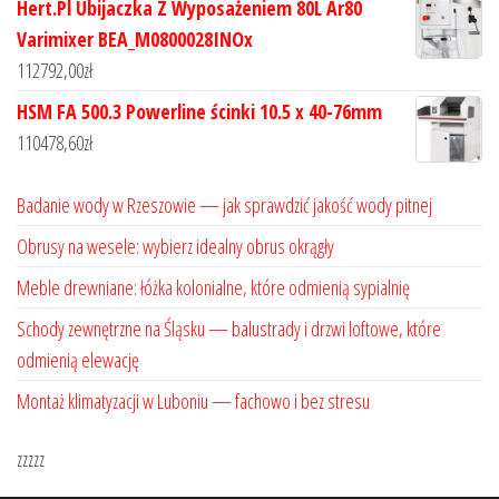
Hert.Pl Ubijaczka Z Wyposażeniem 80L Ar80
Varimixer BEA_M0800028INOx
112792,00
zł
HSM FA 500.3 Powerline ścinki 10.5 x 40-76mm
110478,60
zł
Badanie wody w Rzeszowie — jak sprawdzić jakość wody pitnej
Obrusy na wesele: wybierz idealny obrus okrągły
Meble drewniane: łóżka kolonialne, które odmienią sypialnię
Schody zewnętrzne na Śląsku — balustrady i drzwi loftowe, które
odmienią elewację
Montaż klimatyzacji w Luboniu — fachowo i bez stresu
zzzzz