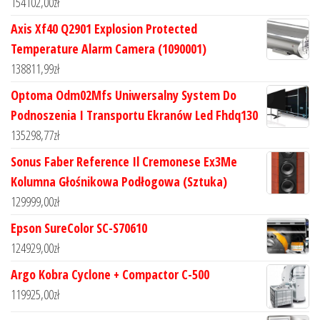
154102,00
zł
Axis Xf40 Q2901 Explosion Protected
Temperature Alarm Camera (1090001)
138811,99
zł
Optoma Odm02Mfs Uniwersalny System Do
Podnoszenia I Transportu Ekranów Led Fhdq130
135298,77
zł
Sonus Faber Reference Il Cremonese Ex3Me
Kolumna Głośnikowa Podłogowa (Sztuka)
129999,00
zł
Epson SureColor SC-S70610
124929,00
zł
Argo Kobra Cyclone + Compactor C-500
119925,00
zł