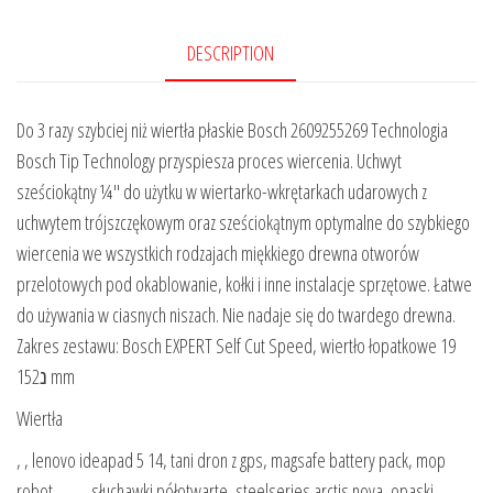
DESCRIPTION
Do 3 razy szybciej niż wiertła płaskie Bosch 2609255269 Technologia
Bosch Tip Technology przyspiesza proces wiercenia. Uchwyt
sześciokątny ¼″ do użytku w wiertarko-wkrętarkach udarowych z
uchwytem trójszczękowym oraz sześciokątnym optymalne do szybkiego
wiercenia we wszystkich rodzajach miękkiego drewna otworów
przelotowych pod okablowanie, kołki i inne instalacje sprzętowe. Łatwe
do używania w ciasnych niszach. Nie nadaje się do twardego drewna.
Zakres zestawu: Bosch EXPERT Self Cut Speed, wiertło łopatkowe 19
נ152 mm
Wiertła
, , lenovo ideapad 5 14, tani dron z gps, magsafe battery pack, mop
robot, , , , , słuchawki półotwarte, steelseries arctis nova, opaski