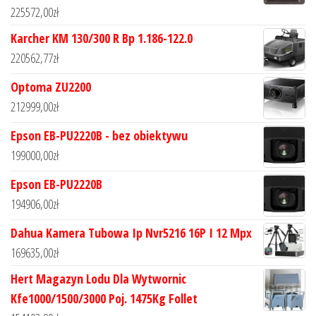
225572,00
zł
Karcher KM 130/300 R Bp 1.186-122.0
220562,77
zł
Optoma ZU2200
212999,00
zł
Epson EB-PU2220B - bez obiektywu
199000,00
zł
Epson EB-PU2220B
194906,00
zł
Dahua Kamera Tubowa Ip Nvr5216 16P I 12 Mpx
169635,00
zł
Hert Magazyn Lodu Dla Wytwornic
Kfe1000/1500/3000 Poj. 1475Kg Follet