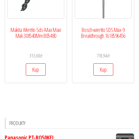
Makita Wiertło Sds-Max Maxi
Bosch wiertło SDS Max-9
Mak 30X540Mm B05480
Breakthrough 1618596456
313,60
zł
718,94
zł
Kup
Kup
PRODUKTY
Panasonic PT-RQ50KEJ