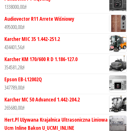
1338000,00
zł
Audiovector R11 Arrete Wiśniowy
495000,00
zł
Karcher MIC 35 1.442-251.2
434401,56
zł
Karcher KM 170/600 R D 1.186-127.0
354581,28
zł
Epson EB-L12002Q
347789,00
zł
Karcher MC 50 Advanced 1.442-204.2
265680,00
zł
Hert.Pl Używana Krajalnica Ultrasoniczna Liniowa
Ucm Inline Bakon U_UCMI_INLINE