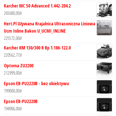
Karcher MC 50 Advanced 1.442-204.2
265680,00
zł
Hert.Pl Używana Krajalnica Ultrasoniczna Liniowa
Ucm Inline Bakon U_UCMI_INLINE
225572,00
zł
Karcher KM 130/300 R Bp 1.186-122.0
220562,77
zł
Optoma ZU2200
212999,00
zł
Epson EB-PU2220B - bez obiektywu
199000,00
zł
Epson EB-PU2220B
194906,00
zł