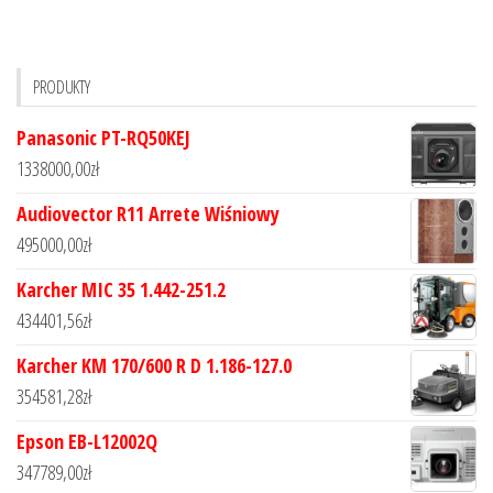
PRODUKTY
Panasonic PT-RQ50KEJ
1338000,00
zł
Audiovector R11 Arrete Wiśniowy
495000,00
zł
Karcher MIC 35 1.442-251.2
434401,56
zł
Karcher KM 170/600 R D 1.186-127.0
354581,28
zł
Epson EB-L12002Q
347789,00
zł