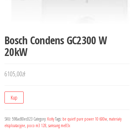
Bosch Condens GC2300 W
20kW
6105,00
zł
Kup
SKU:
598ac80ec023
Category:
Kotły
Tags:
be quiet! pure power 10 600w
,
materiały
eksploatacyjne
,
poco m3 128
,
samsung me83x