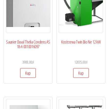
Saunier Duval Thelia Condens AS
Kostrzewa Twin Bio Ne 12 kW
18-A 0010016097
3988,00
zł
12835,00
zł
Kup
Kup