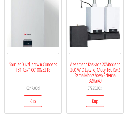
Saunier Duval Isotwin Condens
Viessmann Kaskada 2X Vitodens
T31-Cs/1 0010025218
200-W O Łącznej Mocy 160 Kw Z
Ramą Montażową Ścienną
B2Hai49
6247,00
zł
57935,00
zł
Kup
Kup