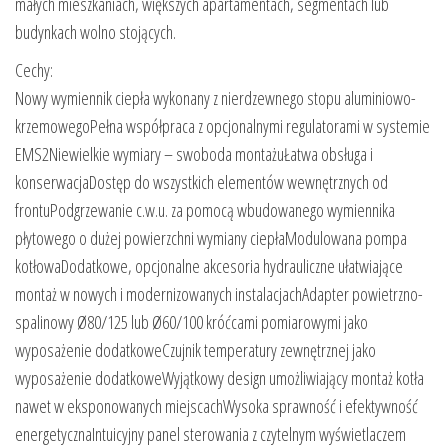
małych mieszkaniach, większych apartamentach, segmentach lub
budynkach wolno stojących.
Cechy:
Nowy wymiennik ciepła wykonany z nierdzewnego stopu aluminiowo-
krzemowegoPełna współpraca z opcjonalnymi regulatorami w systemie
EMS2Niewielkie wymiary – swoboda montażuŁatwa obsługa i
konserwacjaDostęp do wszystkich elementów wewnętrznych od
frontuPodgrzewanie c.w.u. za pomocą wbudowanego wymiennika
płytowego o dużej powierzchni wymiany ciepłaModulowana pompa
kotłowaDodatkowe, opcjonalne akcesoria hydrauliczne ułatwiające
montaż w nowych i modernizowanych instalacjachAdapter powietrzno-
spalinowy Ø80/125 lub Ø60/100 króćcami pomiarowymi jako
wyposażenie dodatkoweCzujnik temperatury zewnętrznej jako
wyposażenie dodatkoweWyjątkowy design umożliwiający montaż kotła
nawet w eksponowanych miejscachWysoka sprawność i efektywność
energetycznaIntuicyjny panel sterowania z czytelnym wyświetlaczem