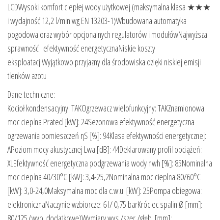
LCDWysoki komfort ciepłej wody użytkowej (maksymalna klasa ★★★
i wydajność 12,2 l/min wg EN 13203-1)Wbudowana automatyka
pogodowa oraz wybór opcjonalnych regulatorów i modułówNajwyższa
sprawność i efektywność energetycznaNiskie koszty
eksploatacjiWyjątkowo przyjazny dla środowiska dzięki niskiej emisji
tlenków azotu
Dane techniczne:
Kocioł kondensacyjny: TAKOgrzewacz wielofunkcyjny: TAKZnamionowa
moc cieplna Prated [kW]: 24Sezonowa efektywność energetyczna
ogrzewania pomieszczeń ηS [%]: 94Klasa efektywności energetycznej:
APoziom mocy akustycznej Lwa [dB]: 44Deklarowany profil obciążeń:
XLEfektywność energetyczna podgrzewania wody ηwh [%]: 85Nominalna
moc cieplna 40/30°C [kW]: 3,4-25,2Nominalna moc cieplna 80/60°C
[kW]: 3,0-24,0Maksymalna moc dla c.w.u. [kW]: 25Pompa obiegowa:
elektronicznaNaczynie wzbiorcze: 6 l/ 0,75 barKróciec spalin Ø [mm]:
80/125 (wyp. dodatkowe)Wymiary wys./szer./głęb. [mm]: