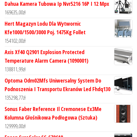
Dahua Kamera Tubowa Ip Nvr5216 16P I 12 Mpx
169635,00
zł
Hert Magazyn Lodu Dla Wytwornic
Kfe1000/1500/3000 Poj. 1475Kg Follet
154102,00
zł
Axis Xf40 Q2901 Explosion Protected
Temperature Alarm Camera (1090001)
138811,99
zł
Optoma Odm02Mfs Uniwersalny System Do
Podnoszenia I Transportu Ekranów Led Fhdq130
135298,77
zł
Sonus Faber Reference Il Cremonese Ex3Me
Kolumna Głośnikowa Podłogowa (Sztuka)
129999,00
zł