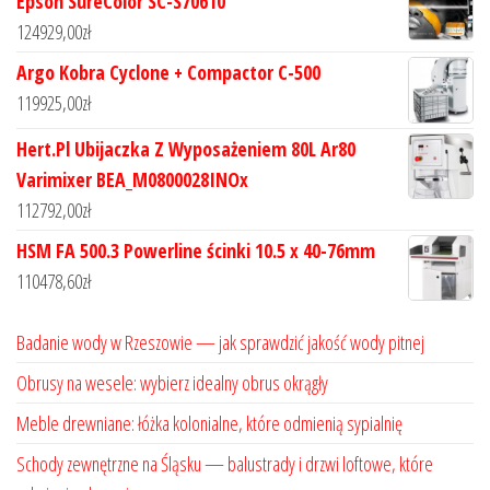
Epson SureColor SC-S70610
124929,00
zł
Argo Kobra Cyclone + Compactor C-500
119925,00
zł
Hert.Pl Ubijaczka Z Wyposażeniem 80L Ar80
Varimixer BEA_M0800028INOx
112792,00
zł
HSM FA 500.3 Powerline ścinki 10.5 x 40-76mm
110478,60
zł
Badanie wody w Rzeszowie — jak sprawdzić jakość wody pitnej
Obrusy na wesele: wybierz idealny obrus okrągły
Meble drewniane: łóżka kolonialne, które odmienią sypialnię
Schody zewnętrzne na Śląsku — balustrady i drzwi loftowe, które