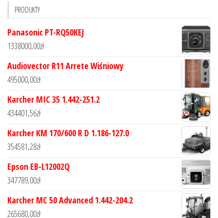
PRODUKTY
Panasonic PT-RQ50KEJ
1338000,00
zł
Audiovector R11 Arrete Wiśniowy
495000,00
zł
Karcher MIC 35 1.442-251.2
434401,56
zł
Karcher KM 170/600 R D 1.186-127.0
354581,28
zł
Epson EB-L12002Q
347789,00
zł
Karcher MC 50 Advanced 1.442-204.2
265680,00
zł