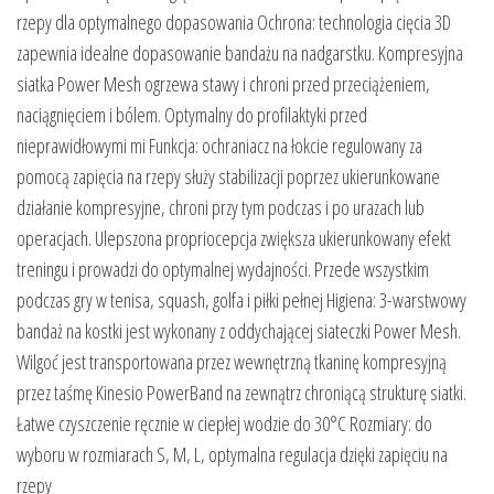
rzepy dla optymalnego dopasowania Ochrona: technologia cięcia 3D
zapewnia idealne dopasowanie bandażu na nadgarstku. Kompresyjna
siatka Power Mesh ogrzewa stawy i chroni przed przeciążeniem,
naciągnięciem i bólem. Optymalny do profilaktyki przed
nieprawidłowymi mi Funkcja: ochraniacz na łokcie regulowany za
pomocą zapięcia na rzepy służy stabilizacji poprzez ukierunkowane
działanie kompresyjne, chroni przy tym podczas i po urazach lub
operacjach. Ulepszona propriocepcja zwiększa ukierunkowany efekt
treningu i prowadzi do optymalnej wydajności. Przede wszystkim
podczas gry w tenisa, squash, golfa i piłki pełnej Higiena: 3-warstwowy
bandaż na kostki jest wykonany z oddychającej siateczki Power Mesh.
Wilgoć jest transportowana przez wewnętrzną tkaninę kompresyjną
przez taśmę Kinesio PowerBand na zewnątrz chroniącą strukturę siatki.
Łatwe czyszczenie ręcznie w ciepłej wodzie do 30°C Rozmiary: do
wyboru w rozmiarach S, M, L, optymalna regulacja dzięki zapięciu na
rzepy