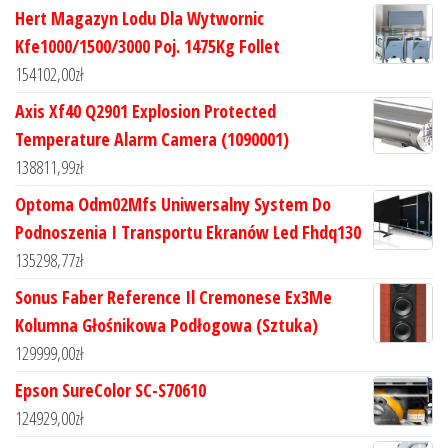
Hert Magazyn Lodu Dla Wytwornic
Kfe1000/1500/3000 Poj. 1475Kg Follet
154102,00
zł
Axis Xf40 Q2901 Explosion Protected
Temperature Alarm Camera (1090001)
138811,99
zł
Optoma Odm02Mfs Uniwersalny System Do
Podnoszenia I Transportu Ekranów Led Fhdq130
135298,77
zł
Sonus Faber Reference Il Cremonese Ex3Me
Kolumna Głośnikowa Podłogowa (Sztuka)
129999,00
zł
Epson SureColor SC-S70610
124929,00
zł