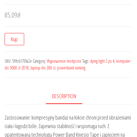
85,09
zł
Kup
SKU:
59fc6170fa2e
Category:
Wyposażenie medyczne
Tags:
dying light 2 ps 4
,
komputer
do 5000 zł 2018
,
laptop do 200 zł
,
powerbank ranking
DESCRIPTION
Zastosowanie: kompresyjny bandaż na łokcie chroni przed obrażeniami
ciała i łagodzi bóle. Zapewnia stabilność i wspomaga ruch. Z
opatentowaną technologią Power Band Kinesio Tape i zapięciem na