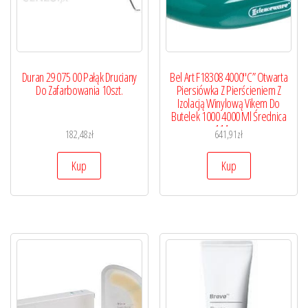
Duran 29 075 00 Pałąk Druciany
Bel Art F18308 4000″C” Otwarta
Do Zafarbowania 10szt.
Piersiówka Z Pierścieniem Z
Izolacją Winylową Vikem Do
Butelek 1000 4000 Ml Średnica
114mm
182,48
zł
641,91
zł
Kup
Kup