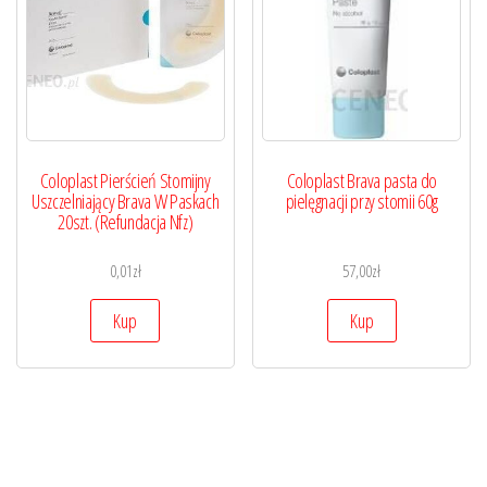
Coloplast Pierścień Stomijny
Coloplast Brava pasta do
Uszczelniający Brava W Paskach
pielęgnacji przy stomii 60g
20szt. (Refundacja Nfz)
0,01
zł
57,00
zł
Kup
Kup