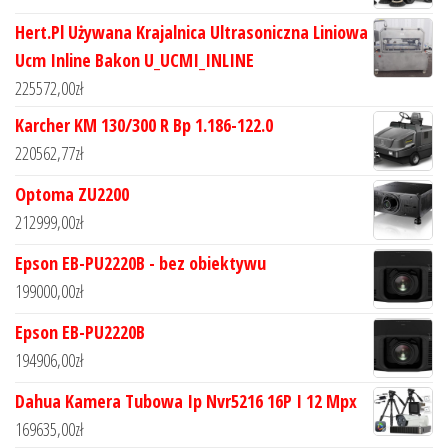
Hert.Pl Używana Krajalnica Ultrasoniczna Liniowa
Ucm Inline Bakon U_UCMI_INLINE
225572,00
zł
Karcher KM 130/300 R Bp 1.186-122.0
220562,77
zł
Optoma ZU2200
212999,00
zł
Epson EB-PU2220B - bez obiektywu
199000,00
zł
Epson EB-PU2220B
194906,00
zł
Dahua Kamera Tubowa Ip Nvr5216 16P I 12 Mpx
169635,00
zł