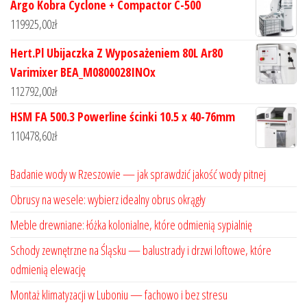
Argo Kobra Cyclone + Compactor C-500
119925,00
zł
Hert.Pl Ubijaczka Z Wyposażeniem 80L Ar80
Varimixer BEA_M0800028INOx
112792,00
zł
HSM FA 500.3 Powerline ścinki 10.5 x 40-76mm
110478,60
zł
Badanie wody w Rzeszowie — jak sprawdzić jakość wody pitnej
Obrusy na wesele: wybierz idealny obrus okrągły
Meble drewniane: łóżka kolonialne, które odmienią sypialnię
Schody zewnętrzne na Śląsku — balustrady i drzwi loftowe, które
odmienią elewację
Montaż klimatyzacji w Luboniu — fachowo i bez stresu