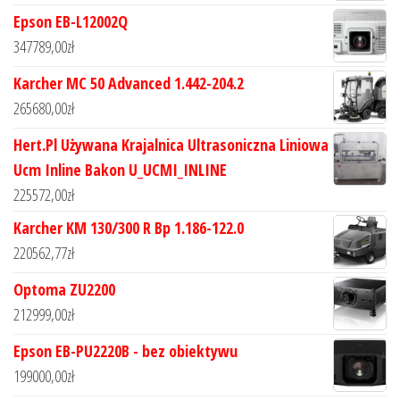
Epson EB-L12002Q
347789,00
zł
Karcher MC 50 Advanced 1.442-204.2
265680,00
zł
Hert.Pl Używana Krajalnica Ultrasoniczna Liniowa
Ucm Inline Bakon U_UCMI_INLINE
225572,00
zł
Karcher KM 130/300 R Bp 1.186-122.0
220562,77
zł
Optoma ZU2200
212999,00
zł
Epson EB-PU2220B - bez obiektywu
199000,00
zł