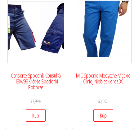
Consorte Spodenki Consul G
M C Spodnie Medyczne Męskie
188A/98 Krótkie Spodenki
Clinic J.Niebieskieroz.3Xl
Robocze
37,99
zł
60,00
zł
Kup
Kup