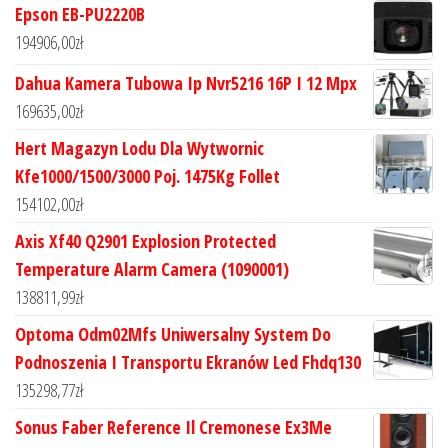
Epson EB-PU2220B
194906,00
zł
Dahua Kamera Tubowa Ip Nvr5216 16P I 12 Mpx
169635,00
zł
Hert Magazyn Lodu Dla Wytwornic
Kfe1000/1500/3000 Poj. 1475Kg Follet
154102,00
zł
Axis Xf40 Q2901 Explosion Protected
Temperature Alarm Camera (1090001)
138811,99
zł
Optoma Odm02Mfs Uniwersalny System Do
Podnoszenia I Transportu Ekranów Led Fhdq130
135298,77
zł
Sonus Faber Reference Il Cremonese Ex3Me