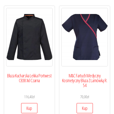
Bluza Kucharska Lekka Portwest
M&C Fartuch Medyczny
C838 Xxl Czarna
Kosmetyczny Bluza Z Lamówką R.
54
116,40
zł
70,00
zł
Kup
Kup