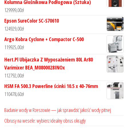
Kolumna Głośnikowa Podłogowa (Sztuka)
129999,00
zł
Epson SureColor SC-S70610
124929,00
zł
Argo Kobra Cyclone + Compactor C-500
119925,00
zł
Hert.Pl Ubijaczka Z Wyposażeniem 80L Ar80
Varimixer BEA_M0800028INOx
112792,00
zł
HSM FA 500.3 Powerline ścinki 10.5 x 40-76mm
110478,60
zł
Badanie wody w Rzeszowie — jak sprawdzić jakość wody pitnej
Obrusy na wesele: wybierz idealny obrus okrągły