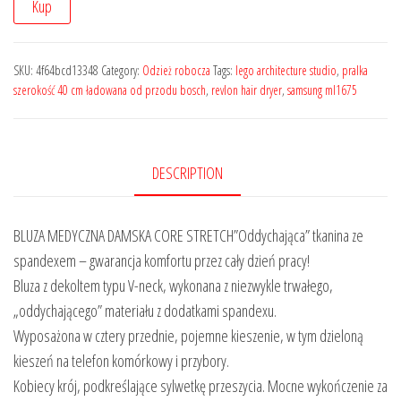
Kup
SKU:
4f64bcd13348
Category:
Odzież robocza
Tags:
lego architecture studio
,
pralka
szerokość 40 cm ładowana od przodu bosch
,
revlon hair dryer
,
samsung ml1675
DESCRIPTION
BLUZA MEDYCZNA DAMSKA CORE STRETCH”Oddychająca” tkanina ze
spandexem – gwarancja komfortu przez cały dzień pracy!
Bluza z dekoltem typu V-neck, wykonana z niezwykle trwałego,
„oddychającego” materiału z dodatkami spandexu.
Wyposażona w cztery przednie, pojemne kieszenie, w tym dzieloną
kieszeń na telefon komórkowy i przybory.
Kobiecy krój, podkreślające sylwetkę przeszycia. Mocne wykończenie za