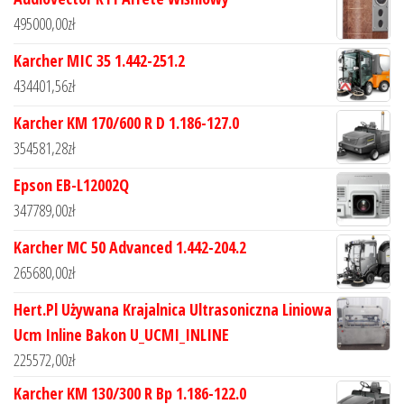
495000,00
zł
Karcher MIC 35 1.442-251.2
434401,56
zł
Karcher KM 170/600 R D 1.186-127.0
354581,28
zł
Epson EB-L12002Q
347789,00
zł
Karcher MC 50 Advanced 1.442-204.2
265680,00
zł
Hert.Pl Używana Krajalnica Ultrasoniczna Liniowa
Ucm Inline Bakon U_UCMI_INLINE
225572,00
zł
Karcher KM 130/300 R Bp 1.186-122.0