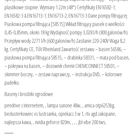
plastikowe stopnie. Wymiary 1.22m (48″) Certyfikaty EN16582-1;
EN16582-3 & EN16713-1; EN16713-2; EN16713-3 Dane pompy filtrującej
Piaskowa pompa filtrująca [58515] Wkład filtrujący piasek o wielkości:
0,45-0,85mm, około 18 kg Wydajność pompy 3,028 l/h (800 galonów/h)
Przepływ wody 2271 l/h (600 galonów/h) Zasilanie 220-240V Waga 8,2
kg. Certyfikaty CE, TÜV Rheinland Zawartość zestawu – basen 56586, –
piaskowa pompa filtrująca 58515, – drabinka 58331, – mata pod basen,
– pokrywa na basen, – dozownik chemii CHEMCONNECT 58501, –
skimmer boczny, – zestaw naprawczy, – instrukcja DVD, – kolorowe
pudełko.
Baseny i brodziki ogrodowe
pendrive z internetem, , lampa sunone 48w, , amica otp6253bg,
bezlusterkowiec vs lustrzanka, opiekacz 3 w 1, rtv agd zakopane,
najlepsza kawa, , nvidia geforce 820m, , , , jbl vibe 200 tws,
yyyyy