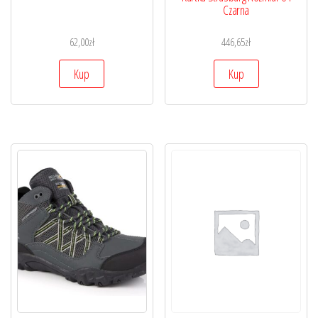
Czarna
62,00
zł
446,65
zł
Kup
Kup