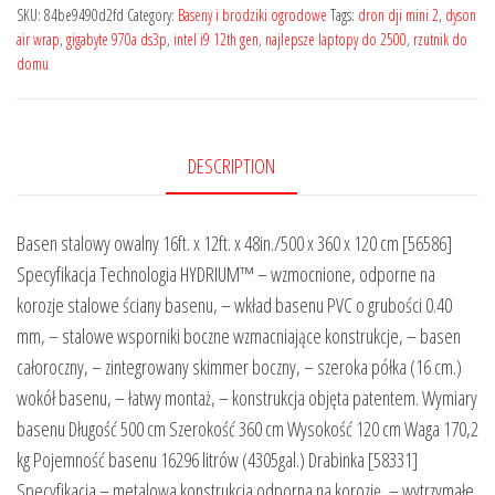
SKU:
84be9490d2fd
Category:
Baseny i brodziki ogrodowe
Tags:
dron dji mini 2
,
dyson
air wrap
,
gigabyte 970a ds3p
,
intel i9 12th gen
,
najlepsze laptopy do 2500
,
rzutnik do
domu
DESCRIPTION
Basen stalowy owalny 16ft. x 12ft. x 48in./500 x 360 x 120 cm [56586]
Specyfikacja Technologia HYDRIUM™ – wzmocnione, odporne na
korozje stalowe ściany basenu, – wkład basenu PVC o grubości 0.40
mm, – stalowe wsporniki boczne wzmacniające konstrukcje, – basen
całoroczny, – zintegrowany skimmer boczny, – szeroka półka (16 cm.)
wokół basenu, – łatwy montaż, – konstrukcja objęta patentem. Wymiary
basenu Długość 500 cm Szerokość 360 cm Wysokość 120 cm Waga 170,2
kg Pojemność basenu 16296 litrów (4305gal.) Drabinka [58331]
Specyfikacja – metalowa konstrukcja odporna na korozję, – wytrzymałe