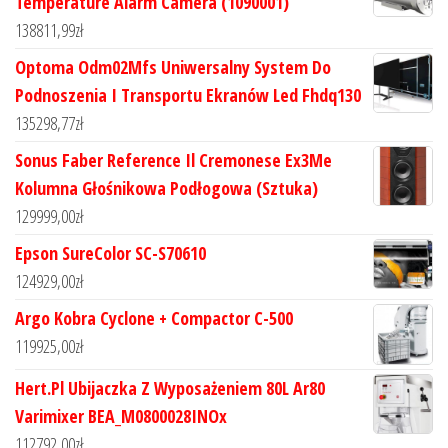
Temperature Alarm Camera (1090001)
138811,99
zł
Optoma Odm02Mfs Uniwersalny System Do
Podnoszenia I Transportu Ekranów Led Fhdq130
135298,77
zł
Sonus Faber Reference Il Cremonese Ex3Me
Kolumna Głośnikowa Podłogowa (Sztuka)
129999,00
zł
Epson SureColor SC-S70610
124929,00
zł
Argo Kobra Cyclone + Compactor C-500
119925,00
zł
Hert.Pl Ubijaczka Z Wyposażeniem 80L Ar80
Varimixer BEA_M0800028INOx
112792,00
zł