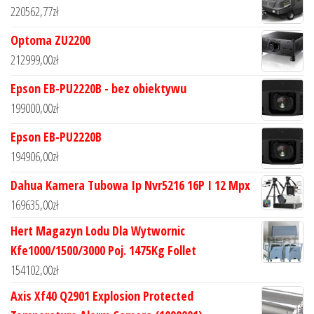
220562,77
zł
Optoma ZU2200
212999,00
zł
Epson EB-PU2220B - bez obiektywu
199000,00
zł
Epson EB-PU2220B
194906,00
zł
Dahua Kamera Tubowa Ip Nvr5216 16P I 12 Mpx
169635,00
zł
Hert Magazyn Lodu Dla Wytwornic
Kfe1000/1500/3000 Poj. 1475Kg Follet
154102,00
zł
Axis Xf40 Q2901 Explosion Protected