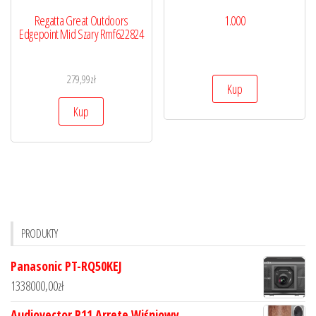
Regatta Great Outdoors
1.000
Edgepoint Mid Szary Rmf622824
279,99
zł
Kup
Kup
PRODUKTY
Panasonic PT-RQ50KEJ
1338000,00
zł
Audiovector R11 Arrete Wiśniowy