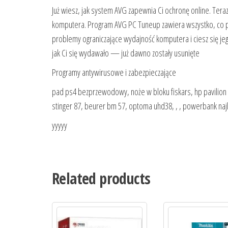
Już wiesz, jak system AVG zapewnia Ci ochronę online. Tera
komputera. Program AVG PC Tuneup zawiera wszystko, co p
problemy ograniczające wydajność komputera i ciesz się je
jak Ci się wydawało — już dawno zostały usunięte
Programy antywirusowe i zabezpieczające
pad ps4 bezprzewodowy, noże w bloku fiskars, hp pavilion 27 a
stinger 87, beurer bm 57, optoma uhd38, , , powerbank naj
yyyyy
Related products