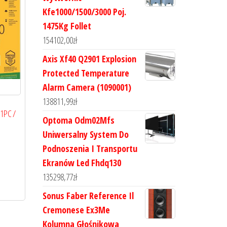
Kfe1000/1500/3000 Poj.
1475Kg Follet
154102,00
zł
Axis Xf40 Q2901 Explosion
Protected Temperature
Alarm Camera (1090001)
138811,99
zł
 1PC /
Optoma Odm02Mfs
Uniwersalny System Do
Podnoszenia I Transportu
Ekranów Led Fhdq130
135298,77
zł
Sonus Faber Reference Il
Cremonese Ex3Me
Kolumna Głośnikowa