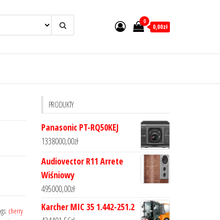
0
0,00zł
PRODUKTY
Panasonic PT-RQ50KEJ
1338000,00
zł
Audiovector R11 Arrete
Wiśniowy
495000,00
zł
Karcher MIC 35 1.442-251.2
ags:
cherry