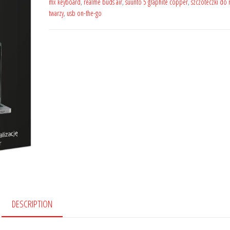
mx keyboard
,
realme buds air
,
suunto 5 graphite copper
,
szczoteczki do 
twarzy
,
usb on-the-go
DESCRIPTION