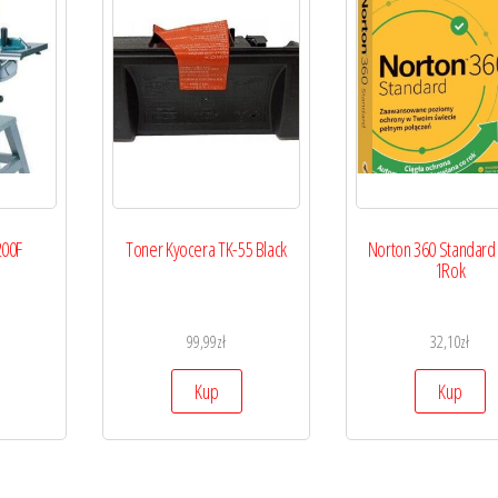
200F
Toner Kyocera TK-55 Black
Norton 360 Standard
1Rok
99,99
zł
32,10
zł
Kup
Kup