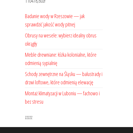
110478,60
zł
Badanie wody w Rzeszowie — jak
sprawdzić jakość wody pitnej
Obrusy na wesele: wybierz idealny obrus
okrągły
Meble drewniane: łóżka kolonialne, które
odmienią sypialnię
Schody zewnętrzne na Śląsku — balustrady i
drzwi loftowe, które odmienią elewację
Montaż klimatyzacji w Luboniu — fachowo i
bez stresu
zzzzz