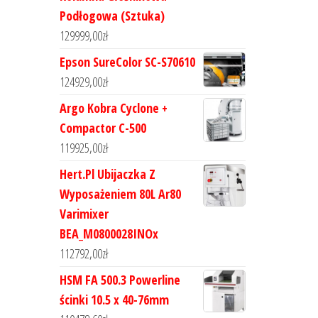
Podłogowa (Sztuka)
129999,00
zł
Epson SureColor SC-S70610
124929,00
zł
Argo Kobra Cyclone +
Compactor C-500
119925,00
zł
Hert.Pl Ubijaczka Z
Wyposażeniem 80L Ar80
Varimixer
BEA_M0800028INOx
112792,00
zł
HSM FA 500.3 Powerline
ścinki 10.5 x 40-76mm