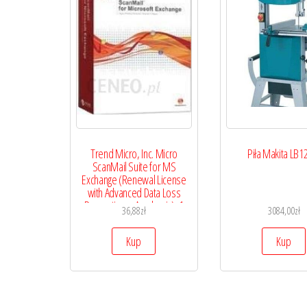
Trend Micro, Inc. Micro
Piła Makita LB1
ScanMail Suite for MS
Exchange (Renewal License
with Advanced Data Loss
Prevention – Academic), 1
36,88
zł
3084,00
zł
year. (SZ00991730)
Kup
Kup