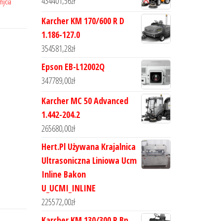
434401,56
zł
mycia
Karcher KM 170/600 R D
1.186-127.0
354581,28
zł
Epson EB-L12002Q
347789,00
zł
Karcher MC 50 Advanced
1.442-204.2
265680,00
zł
Hert.Pl Używana Krajalnica
Ultrasoniczna Liniowa Ucm
Inline Bakon
U_UCMI_INLINE
225572,00
zł
Karcher KM 130/300 R Bp