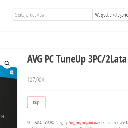
AVG PC TuneUp 3PC/2Lata
107,00
zł
Kup
SKU:
6414ada06382
Category:
Programy antywirusowe i zabezpieczające
T