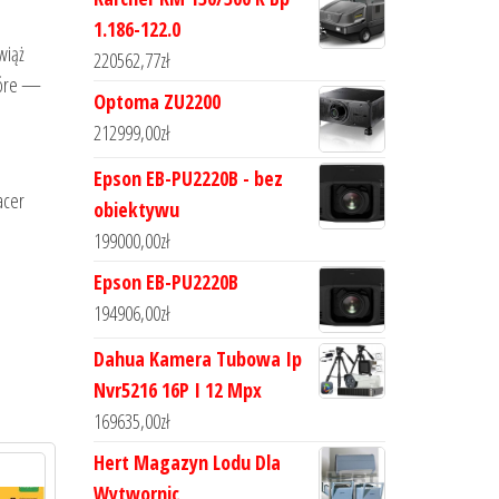
1.186-122.0
wiąż
220562,77
zł
które —
Optoma ZU2200
212999,00
zł
Epson EB-PU2220B - bez
acer
obiektywu
199000,00
zł
Epson EB-PU2220B
194906,00
zł
Dahua Kamera Tubowa Ip
Nvr5216 16P I 12 Mpx
169635,00
zł
Hert Magazyn Lodu Dla
Wytwornic