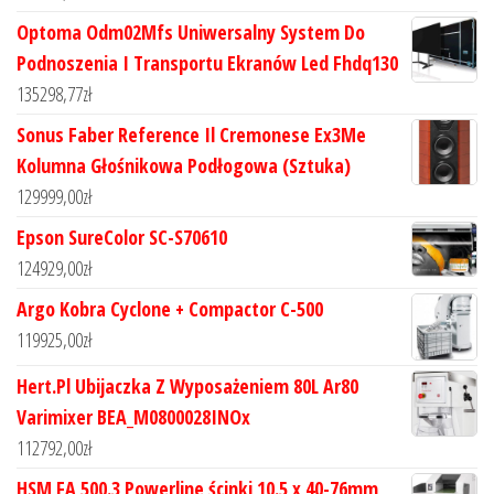
Optoma Odm02Mfs Uniwersalny System Do
Podnoszenia I Transportu Ekranów Led Fhdq130
135298,77
zł
Sonus Faber Reference Il Cremonese Ex3Me
Kolumna Głośnikowa Podłogowa (Sztuka)
129999,00
zł
Epson SureColor SC-S70610
124929,00
zł
Argo Kobra Cyclone + Compactor C-500
119925,00
zł
Hert.Pl Ubijaczka Z Wyposażeniem 80L Ar80
Varimixer BEA_M0800028INOx
112792,00
zł
HSM FA 500.3 Powerline ścinki 10.5 x 40-76mm