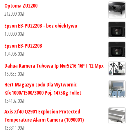
Optoma ZU2200
212999,00
zł
Epson EB-PU2220B - bez obiektywu
199000,00
zł
Epson EB-PU2220B
194906,00
zł
Dahua Kamera Tubowa Ip Nvr5216 16P I 12 Mpx
169635,00
zł
Hert Magazyn Lodu Dla Wytwornic
Kfe1000/1500/3000 Poj. 1475Kg Follet
154102,00
zł
Axis Xf40 Q2901 Explosion Protected
Temperature Alarm Camera (1090001)
138811,99
zł