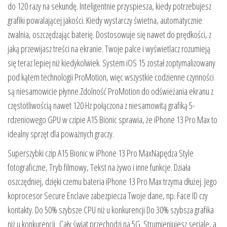
do 120 razy na sekundę. Inteligentnie przyspiesza, kiedy potrzebujesz
grafiki powalającej jakości. Kiedy wystarczy świetna, automatycznie
zwalnia, oszczędzając baterię. Dostosowuje się nawet do prędkości, z
jaką przewijasz treści na ekranie. Twoje palce i wyświetlacz rozumieją
się teraz lepiej niż kiedykolwiek. System iOS 15 został zoptymalizowany
pod kątem technologii ProMotion, więc wszystkie codzienne czynności
są niesamowicie płynne.Zdolność ProMotion do odświeżania ekranu z
częstotliwością nawet 120 Hz połączona z niesamowitą grafiką 5-
rdzeniowego GPU w czipie A15 Bionic sprawia, że iPhone 13 Pro Max to
idealny sprzęt dla poważnych graczy.
Superszybki czip A15 Bionic w iPhone 13 Pro MaxNapędza Style
fotograficzne, Tryb filmowy, Tekst na żywo i inne funkcje. Działa
oszczędniej, dzięki czemu bateria iPhone 13 Pro Max trzyma dłużej. Jego
koprocesor Secure Enclave zabezpiecza Twoje dane, np. Face ID czy
kontakty. Do 50% szybsze CPU niż u konkurencji Do 30% szybsza grafika
niż u konkurencji Cały świat przechodzi na 5G. Strumieniujesz seriale, a