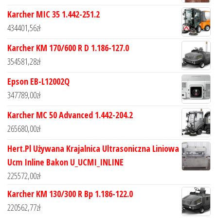
Karcher MIC 35 1.442-251.2
434401,56
zł
Karcher KM 170/600 R D 1.186-127.0
354581,28
zł
Epson EB-L12002Q
347789,00
zł
Karcher MC 50 Advanced 1.442-204.2
265680,00
zł
Hert.Pl Używana Krajalnica Ultrasoniczna Liniowa
Ucm Inline Bakon U_UCMI_INLINE
225572,00
zł
Karcher KM 130/300 R Bp 1.186-122.0
220562,77
zł