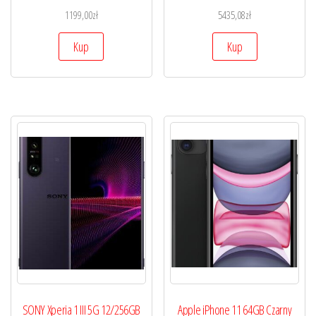
1199,00
zł
5435,08
zł
Kup
Kup
SONY Xperia 1 III 5G 12/256GB
Apple iPhone 11 64GB Czarny