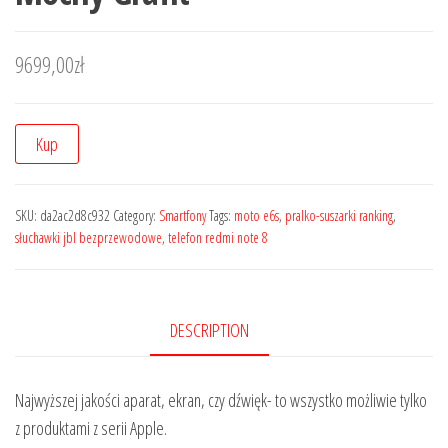
9699,00
zł
Kup
SKU:
da2ac2d8c932
Category:
Smartfony
Tags:
moto e6s
,
pralko-suszarki ranking
,
słuchawki jbl bezprzewodowe
,
telefon redmi note 8
DESCRIPTION
Najwyższej jakości aparat, ekran, czy dźwięk- to wszystko możliwie tylko
z produktami z serii Apple.