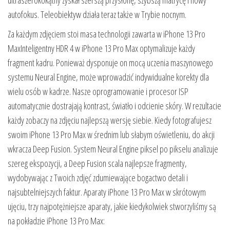
autofokus. Teleobiektyw działa teraz także w Trybie nocnym.
Za każdym zdjęciem stoi masa technologii zawarta w iPhone 13 Pro
MaxInteligentny HDR 4 w iPhone 13 Pro Max optymalizuje każdy
fragment kadru. Ponieważ dysponuje on mocą uczenia maszynowego
systemu Neural Engine, może wprowadzić indywidualne korekty dla
wielu osób w kadrze. Nasze oprogramowanie i procesor ISP
automatycznie dostrajają kontrast, światło i odcienie skóry. W rezultacie
każdy zobaczy na zdjęciu najlepszą wersję siebie. Kiedy fotografujesz
swoim iPhone 13 Pro Max w średnim lub słabym oświetleniu, do akcji
wkracza Deep Fusion. System Neural Engine piksel po pikselu analizuje
szereg ekspozycji, a Deep Fusion scala najlepsze fragmenty,
wydobywając z Twoich zdjęć zdumiewające bogactwo detali i
najsubtelniejszych faktur. Aparaty iPhone 13 Pro Max w skrótowym
ujęciu, trzy najpotężniejsze aparaty, jakie kiedykolwiek stworzyliśmy są
na pokładzie iPhone 13 Pro Max: