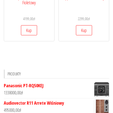
Fioletowy
4199,00
zł
2299,00
zł
Kup
Kup
PRODUKTY
Panasonic PT-RQ50KEJ
1338000,00
zł
Audiovector R11 Arrete Wiśniowy
495000,00
zł