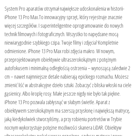
System Pro aparatów otrzymał największe udoskonalenia w historii-
iPhone 13 Pro Max.To innowacyjny sprzęt, który rejestruje znacznie
więcej szczegółów. I superinteligentne oprogramowanie do nowych
technik filmowych i fotograficznych. Wszystko to napędzane mocą
niewiarygodnie szybkiego czipa. Twoje filmy i zdjęcia? Kompletnie
odmienione. iPhone 13 Pro Max robi zdjęcia makro. W nowym,
przeprojektowanym obiektywie ultraszeroko­kątnym z potężnym
autofokusem i minimalną odległością ostrzenia – wynoszącą zaledwie 2
cm – nawet najmniejsze detale nabierają epickiego rozmachu. Możesz
zmienić liść w abstrakcyjne dzieło sztuki. Zobaczyć z bliska włoski na ciele
gąsienicy. Albo kroplę rosy. Małe jeszcze nigdy nie było tak piękne.
iPhone 13 Pro pozwala zabłysnąć w słabym świetle. Aparat z
obiektywem szeroko­kątnym ma szerszą przysłonę i największą matrycę,
jaką kiedykolwiek stworzyliśmy, a przy robieniu portretów w Trybie
nocnym wykorzystuje potężne możliwości skanera LiDAR. Obiektyw
ultraszerokokątny zyskał szerszą przysłonę, szybszą matrycę i nowy