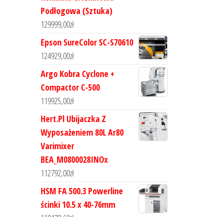
Podłogowa (Sztuka)
129999,00
zł
Epson SureColor SC-S70610
124929,00
zł
Argo Kobra Cyclone +
Compactor C-500
119925,00
zł
Hert.Pl Ubijaczka Z
Wyposażeniem 80L Ar80
Varimixer
BEA_M0800028INOx
112792,00
zł
HSM FA 500.3 Powerline
ścinki 10.5 x 40-76mm