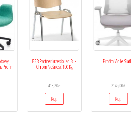
otowy
B2B Partner krzesło Iso Buk
Profim Violle Siat
rnaProfim
Chrom Nośność 100 Kg
418,20
zł
2145,00
zł
Kup
Kup