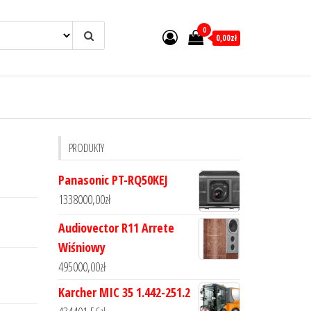
0
0,00zł
PRODUKTY
Panasonic PT-RQ50KEJ
1338000,00
zł
Audiovector R11 Arrete
Wiśniowy
495000,00
zł
Karcher MIC 35 1.442-251.2