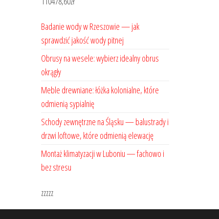
110478,60
zł
Badanie wody w Rzeszowie — jak
sprawdzić jakość wody pitnej
Obrusy na wesele: wybierz idealny obrus
okrągły
Meble drewniane: łóżka kolonialne, które
odmienią sypialnię
Schody zewnętrzne na Śląsku — balustrady i
drzwi loftowe, które odmienią elewację
Montaż klimatyzacji w Luboniu — fachowo i
bez stresu
zzzzz