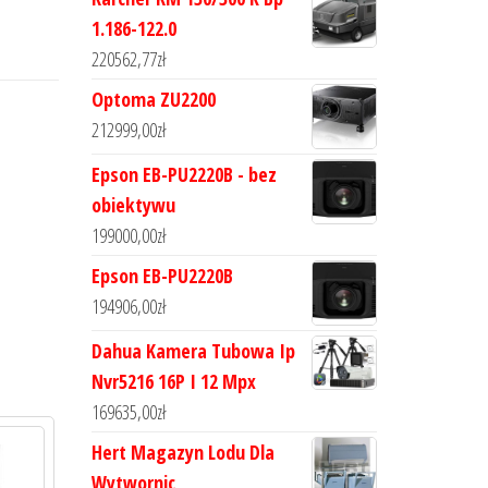
1.186-122.0
220562,77
zł
Optoma ZU2200
212999,00
zł
Epson EB-PU2220B - bez
obiektywu
199000,00
zł
Epson EB-PU2220B
194906,00
zł
Dahua Kamera Tubowa Ip
Nvr5216 16P I 12 Mpx
169635,00
zł
Hert Magazyn Lodu Dla
Wytwornic