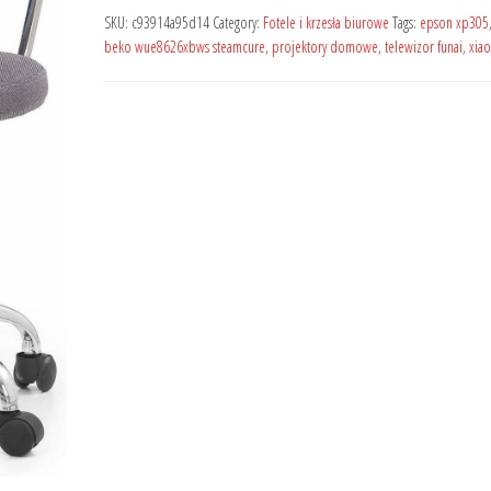
SKU:
c93914a95d14
Category:
Fotele i krzesła biurowe
Tags:
epson xp305
beko wue8626xbws steamcure
,
projektory domowe
,
telewizor funai
,
xiao