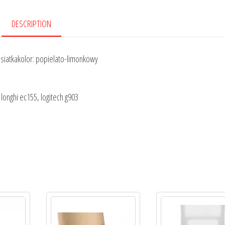
DESCRIPTION
 siatkakolor: popielato-limonkowy
 longhi ec155, logitech g903