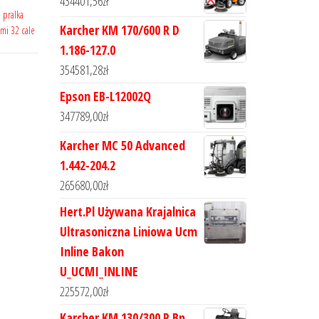
434401,56
zł
,
pralka
Karcher KM 170/600 R D
mi 32 cale
1.186-127.0
354581,28
zł
Epson EB-L12002Q
347789,00
zł
Karcher MC 50 Advanced
1.442-204.2
265680,00
zł
Hert.Pl Używana Krajalnica
Ultrasoniczna Liniowa Ucm
Inline Bakon
U_UCMI_INLINE
225572,00
zł
Karcher KM 130/300 R Bp