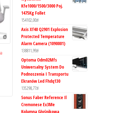
Kfe1000/1500/3000 Poj.
1475Kg Follet
154102,00
zł
Axis Xf40 Q2901 Explosion
Protected Temperature
Alarm Camera (1090001)
138811,99
zł
ka
Optoma Odm02Mfs
Uniwersalny System Do
Podnoszenia I Transportu
Ekranów Led Fhdq130
135298,77
zł
Sonus Faber Reference Il
Cremonese Ex3Me
Kolumna Głośnikowa