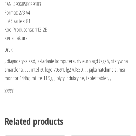
EAN: 5906858029383
Format: 2/3 A4
ilość kartek: 81
Kod Producenta: 112-2E
seria: faktura
Druki
, diagnostyka ssd, skladanie komputera, rtv euro agd żagań, statyw na
smartfona, , , , intel i9, lego 70591, lg27ul850, , , jajka hatchimals, msi
monitor 144hz, mi lite 11 5g, , płyty indukcyjne, tablet tablet, ,
yyyyy
Related products