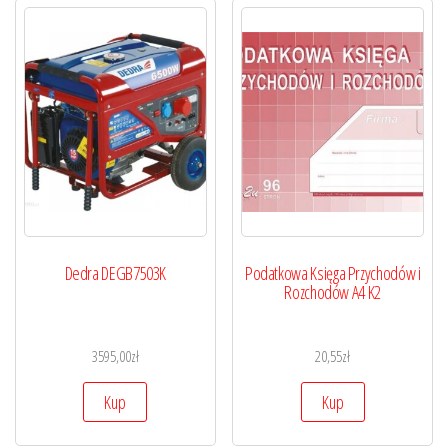
Dedra DEGB7503K
Podatkowa Księga Przychodów i
Rozchodów A4 K2
3595,00
zł
20,55
zł
Kup
Kup