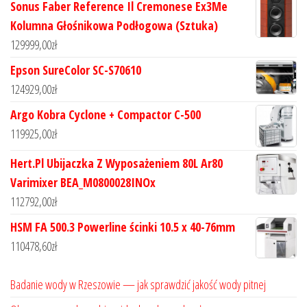
Sonus Faber Reference Il Cremonese Ex3Me
Kolumna Głośnikowa Podłogowa (Sztuka)
129999,00
zł
Epson SureColor SC-S70610
124929,00
zł
Argo Kobra Cyclone + Compactor C-500
119925,00
zł
Hert.Pl Ubijaczka Z Wyposażeniem 80L Ar80
Varimixer BEA_M0800028INOx
112792,00
zł
HSM FA 500.3 Powerline ścinki 10.5 x 40-76mm
110478,60
zł
Badanie wody w Rzeszowie — jak sprawdzić jakość wody pitnej