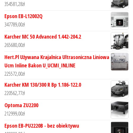
354581,28
zł
Epson EB-L12002Q
347789,00
zł
Karcher MC 50 Advanced 1.442-204.2
265680,00
zł
Hert.Pl Używana Krajalnica Ultrasoniczna Liniowa
Ucm Inline Bakon U_UCMI_INLINE
225572,00
zł
Karcher KM 130/300 R Bp 1.186-122.0
220562,77
zł
Optoma ZU2200
212999,00
zł
Epson EB-PU2220B - bez obiektywu