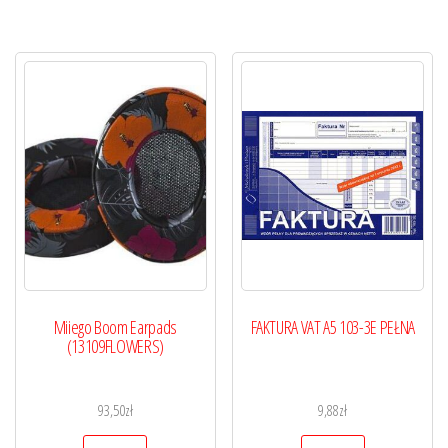
Miiego Boom Earpads
FAKTURA VAT A5 103-3E PEŁNA
(13109FLOWERS)
93,50
zł
9,88
zł