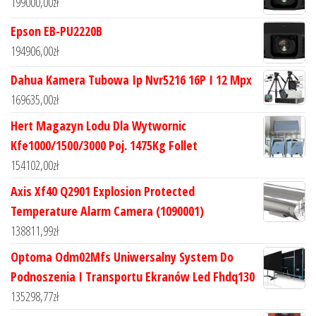
199000,00
zł
Epson EB-PU2220B
194906,00
zł
Dahua Kamera Tubowa Ip Nvr5216 16P I 12 Mpx
169635,00
zł
Hert Magazyn Lodu Dla Wytwornic
Kfe1000/1500/3000 Poj. 1475Kg Follet
154102,00
zł
Axis Xf40 Q2901 Explosion Protected
Temperature Alarm Camera (1090001)
138811,99
zł
Optoma Odm02Mfs Uniwersalny System Do
Podnoszenia I Transportu Ekranów Led Fhdq130
135298,77
zł