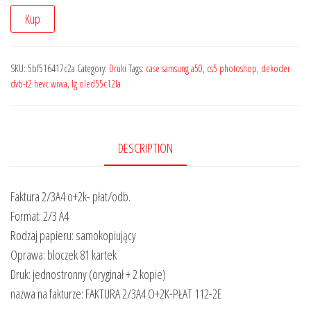
Kup
SKU:
5bf516417c2a
Category:
Druki
Tags:
case samsung a50
,
cs5 photoshop
,
dekoder
dvb-t2 hevc wiwa
,
lg oled55c12la
DESCRIPTION
Faktura 2/3A4 o+2k- płat/odb.
Format: 2/3 A4
Rodzaj papieru: samokopiujący
Oprawa: bloczek 81 kartek
Druk: jednostronny (oryginał + 2 kopie)
nazwa na fakturze: FAKTURA 2/3A4 O+2K-PŁAT 112-2E