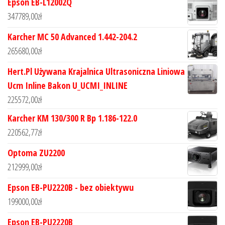
Epson EB-L12002Q
347789,00
zł
Karcher MC 50 Advanced 1.442-204.2
265680,00
zł
Hert.Pl Używana Krajalnica Ultrasoniczna Liniowa
Ucm Inline Bakon U_UCMI_INLINE
225572,00
zł
Karcher KM 130/300 R Bp 1.186-122.0
220562,77
zł
Optoma ZU2200
212999,00
zł
Epson EB-PU2220B - bez obiektywu
199000,00
zł
Epson EB-PU2220B