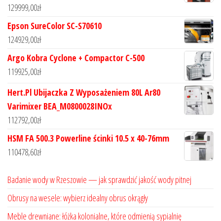
129999,00
zł
Epson SureColor SC-S70610
124929,00
zł
Argo Kobra Cyclone + Compactor C-500
119925,00
zł
Hert.Pl Ubijaczka Z Wyposażeniem 80L Ar80
Varimixer BEA_M0800028INOx
112792,00
zł
HSM FA 500.3 Powerline ścinki 10.5 x 40-76mm
110478,60
zł
Badanie wody w Rzeszowie — jak sprawdzić jakość wody pitnej
Obrusy na wesele: wybierz idealny obrus okrągły
Meble drewniane: łóżka kolonialne, które odmienią sypialnię