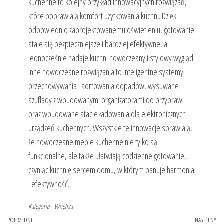
kuchenne to kolejny przykład innowacyjnych rozwiązań,
które poprawiają komfort użytkowania kuchni. Dzięki
odpowiednio zaprojektowanemu oświetleniu, gotowanie
staje się bezpieczniejsze i bardziej efektywne, a
jednocześnie nadaje kuchni nowoczesny i stylowy wygląd.
Inne nowoczesne rozwiązania to inteligentne systemy
przechowywania i sortowania odpadów, wysuwane
szuflady z wbudowanymi organizatorami do przypraw
oraz wbudowane stacje ładowania dla elektronicznych
urządzeń kuchennych. Wszystkie te innowacje sprawiają,
że nowoczesne meble kuchenne nie tylko są
funkcjonalne, ale także ułatwiają codzienne gotowanie,
czyniąc kuchnię sercem domu, w którym panuje harmonia
i efektywność.
Kategoria
Wnętrza
Nawigacja
Poprzedni
POPRZEDNI
NASTĘPNY
Na