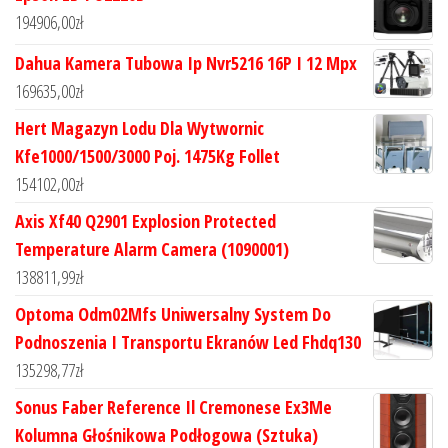
194906,00
zł
Dahua Kamera Tubowa Ip Nvr5216 16P I 12 Mpx
169635,00
zł
Hert Magazyn Lodu Dla Wytwornic
Kfe1000/1500/3000 Poj. 1475Kg Follet
154102,00
zł
Axis Xf40 Q2901 Explosion Protected
Temperature Alarm Camera (1090001)
138811,99
zł
Optoma Odm02Mfs Uniwersalny System Do
Podnoszenia I Transportu Ekranów Led Fhdq130
135298,77
zł
Sonus Faber Reference Il Cremonese Ex3Me
Kolumna Głośnikowa Podłogowa (Sztuka)