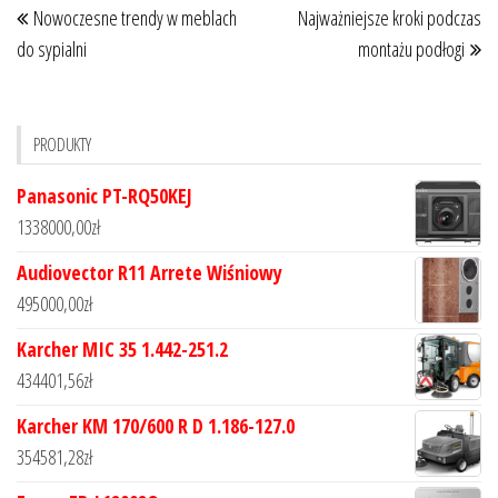
Nowoczesne trendy w meblach
Najważniejsze kroki podczas
wpisu
wpis
wp
do sypialni
montażu podłogi
PRODUKTY
Panasonic PT-RQ50KEJ
1338000,00
zł
Audiovector R11 Arrete Wiśniowy
495000,00
zł
Karcher MIC 35 1.442-251.2
434401,56
zł
Karcher KM 170/600 R D 1.186-127.0
354581,28
zł