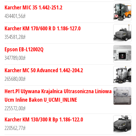
Karcher MIC 35 1.442-251.2
434401,56
zł
Karcher KM 170/600 R D 1.186-127.0
354581,28
zł
Epson EB-L12002Q
347789,00
zł
Karcher MC 50 Advanced 1.442-204.2
265680,00
zł
Hert.Pl Używana Krajalnica Ultrasoniczna Liniowa
Ucm Inline Bakon U_UCMI_INLINE
225572,00
zł
Karcher KM 130/300 R Bp 1.186-122.0
220562,77
zł