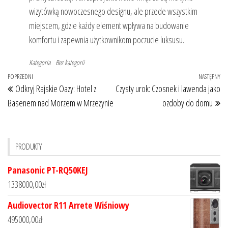
wizytówką nowoczesnego designu, ale przede wszystkim
miejscem, gdzie każdy element wpływa na budowanie
komfortu i zapewnia użytkownikom poczucie luksusu.
Kategoria
Bez kategorii
Nawigacja
Poprzedni
POPRZEDNI
NASTĘPNY
Na
Odkryj Rajskie Oazy: Hotel z
Czysty urok: Czosnek i lawenda jako
wpisu
wpis
wp
Basenem nad Morzem w Mrzeżynie
ozdoby do domu
PRODUKTY
Panasonic PT-RQ50KEJ
1338000,00
zł
Audiovector R11 Arrete Wiśniowy
495000,00
zł