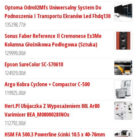
Optoma Odm02Mfs Uniwersalny System Do
Podnoszenia I Transportu Ekranów Led Fhdq130
135298,77
zł
Sonus Faber Reference Il Cremonese Ex3Me
Kolumna Głośnikowa Podłogowa (Sztuka)
129999,00
zł
Epson SureColor SC-S70610
124929,00
zł
Argo Kobra Cyclone + Compactor C-500
119925,00
zł
Hert.Pl Ubijaczka Z Wyposażeniem 80L Ar80
Varimixer BEA_M0800028INOx
112792,00
zł
HSM FA 500.3 Powerline ścinki 10.5 x 40-76mm