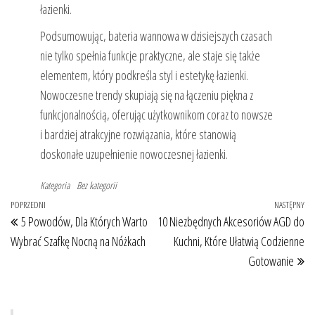
łazienki.
Podsumowując, bateria wannowa w dzisiejszych czasach
nie tylko spełnia funkcje praktyczne, ale staje się także
elementem, który podkreśla styl i estetykę łazienki.
Nowoczesne trendy skupiają się na łączeniu piękna z
funkcjonalnością, oferując użytkownikom coraz to nowsze
i bardziej atrakcyjne rozwiązania, które stanowią
doskonałe uzupełnienie nowoczesnej łazienki.
Kategoria
Bez kategorii
Nawigacja
Poprzedni
POPRZEDNI
NASTĘPNY
Na
5 Powodów, Dla Których Warto
10 Niezbędnych Akcesoriów AGD do
wpisu
wpis
wp
Wybrać Szafkę Nocną na Nóżkach
Kuchni, Które Ułatwią Codzienne
Gotowanie