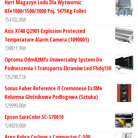
Hert Magazyn Lodu Dla Wytwornic
Kfe1000/1500/3000 Poj. 1475Kg Follet
154102,00
zł
Axis Xf40 Q2901 Explosion Protected
Temperature Alarm Camera (1090001)
138811,99
zł
Optoma Odm02Mfs Uniwersalny System Do
Podnoszenia I Transportu Ekranów Led Fhdq130
135298,77
zł
Sonus Faber Reference Il Cremonese Ex3Me
Kolumna Głośnikowa Podłogowa (Sztuka)
129999,00
zł
Epson SureColor SC-S70610
124929,00
zł
Argo Kobra Cyclone + Compactor C-500