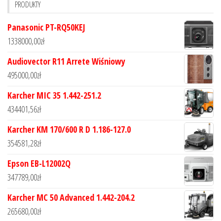
PRODUKTY
Panasonic PT-RQ50KEJ
1338000,00
zł
Audiovector R11 Arrete Wiśniowy
495000,00
zł
Karcher MIC 35 1.442-251.2
434401,56
zł
Karcher KM 170/600 R D 1.186-127.0
354581,28
zł
Epson EB-L12002Q
347789,00
zł
Karcher MC 50 Advanced 1.442-204.2
265680,00
zł