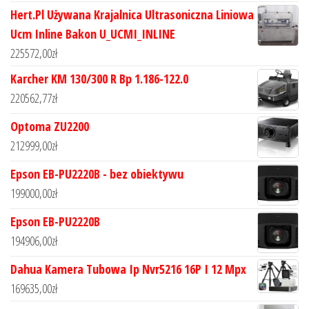
Hert.Pl Używana Krajalnica Ultrasoniczna Liniowa
Ucm Inline Bakon U_UCMI_INLINE
225572,00
zł
Karcher KM 130/300 R Bp 1.186-122.0
220562,77
zł
Optoma ZU2200
212999,00
zł
Epson EB-PU2220B - bez obiektywu
199000,00
zł
Epson EB-PU2220B
194906,00
zł
Dahua Kamera Tubowa Ip Nvr5216 16P I 12 Mpx
169635,00
zł