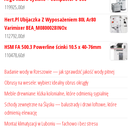
119925,00
zł
Hert.Pl Ubijaczka Z Wyposażeniem 80L Ar80
Varimixer BEA_M0800028INOx
112792,00
zł
HSM FA 500.3 Powerline ścinki 10.5 x 40-76mm
110478,60
zł
Badanie wody w Rzeszowie — jak sprawdzić jakość wody pitnej
Obrusy na wesele: wybierz idealny obrus okrągły
Meble drewniane: łóżka kolonialne, które odmienią sypialnię
Schody zewnętrzne na Śląsku — balustrady i drzwi loftowe, które
odmienią elewację
Montaż klimatyzacji w Luboniu — fachowo i bez stresu